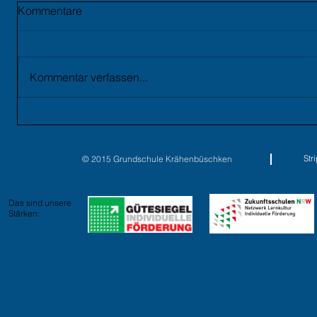
Kommentare
Kommentar verfassen...
St
© 2015 Grundschule Krähenbüschken
Das sind unsere
Stärken: