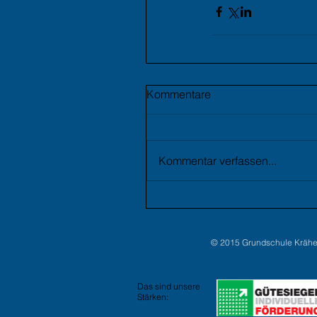
Kommentare
Kommentar verfassen...
© 2015 Grundschule Kräh
Das sind unsere
Stärken: