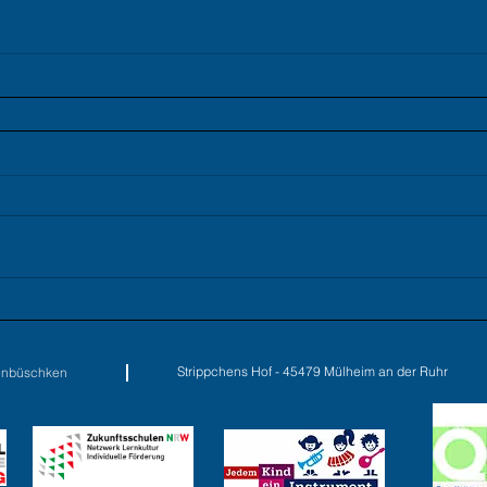
Strippchens Hof - 45479 Mülheim an
enbüschken