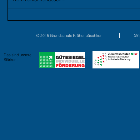
St
© 2015 Grundschule Krähenbüschken
Das sind unsere
Stärken: