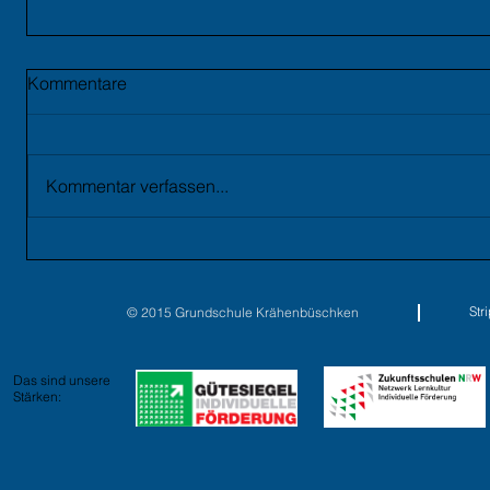
Kommentare
Kommentar verfassen...
St
© 2015 Grundschule Krähenbüschken
Das sind unsere
Stärken: