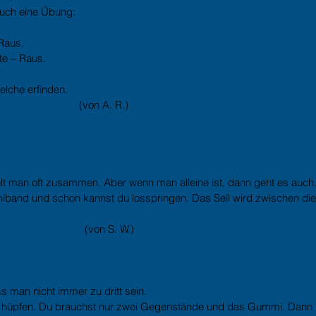
auch eine Übung:
 Raus.
tte – Raus.
lche erfinden. 
                                                                 (von A. R.)
t man oft zusammen. Aber wenn man alleine ist, dann geht es auch.
iband und schon kannst du losspringen. Das Seil wird zwischen die 
                                                                   (von S. W.)
man nicht immer zu dritt sein.
e hüpfen. Du brauchst nur zwei Gegenstände und das Gummi. Dann