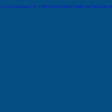
tatic.com/video/badc13_374910c0b52d45678fe607ae787eefeb/3