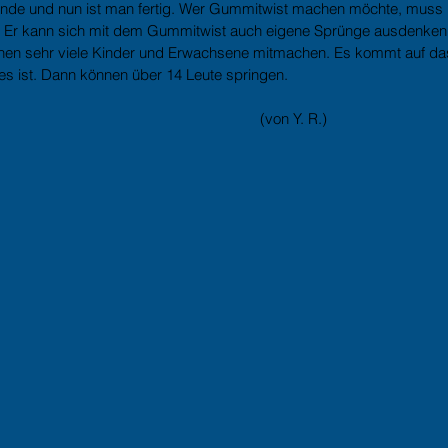
nde und nun ist man fertig. Wer Gummitwist machen möchte, muss 
Er kann sich mit dem Gummitwist auch eigene Sprünge ausdenken.
en sehr viele Kinder und Erwachsene mitmachen. Es kommt auf d
 es ist. Dann können über 14 Leute springen.
                                                                                                      (von Y. R.)