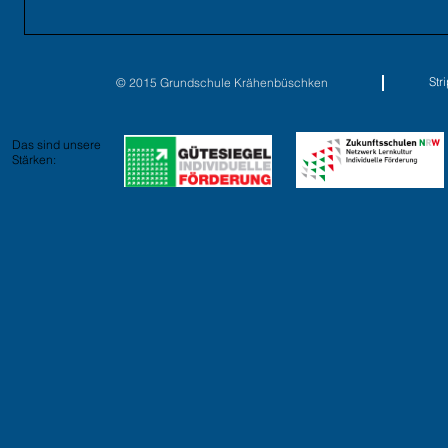
St
© 2015 Grundschule Krähenbüschken
Das sind unsere
Stärken: