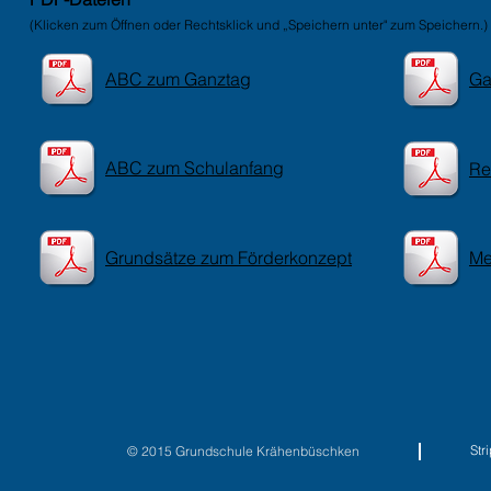
(Klicken zum Öffnen oder
Rechtsklick und „Speichern unter" zum Speichern.)
ABC zum Ganztag
Ga
ABC zum Schulanfang
Re
Grundsätze zum Förderkonzept
Me
St
© 2015 Grundschule Krähenbüschken