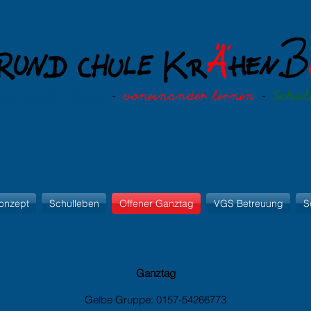
onzept
Schulleben
Offener Ganztag
VGS Betreuung
S
Ganztag
Gelbe Gruppe: 0157-54266773