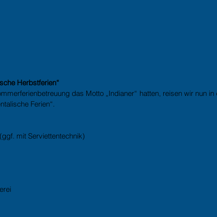
ische Herbstferien“
merferienbetreuung das Motto „Indianer“ hatten, reisen wir nun in 
ntalische Ferien“. 
(ggf. mit Serviettentechnik)  
 
rei  