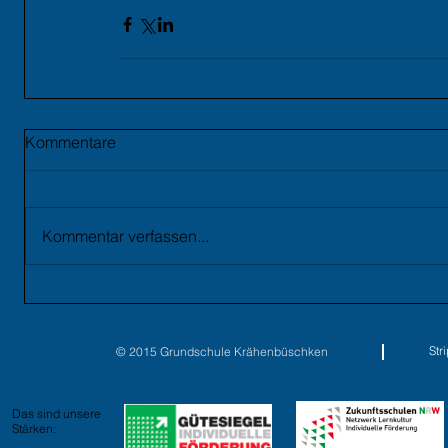
Kommentare
Kommentar verfassen...
St
© 2015 Grundschule Krähenbüschken
Das sind unsere
Stärken: