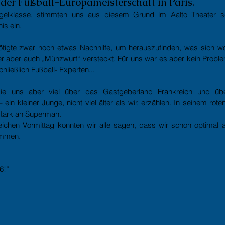
 der Fußball-Europameisterschaft in Paris.
Igelklasse, stimmten uns aus diesem Grund im Aalto Theater s
s ein.
nötigte zwar noch etwas Nachhilfe, um herauszufinden, was sich wo
r aber auch „Münzwurf“ versteckt. Für uns war es aber kein Problem,
chließlich Fußball- Experten...
 sie uns aber viel über das Gastgeberland Frankreich und übe
in kleiner Junge, nicht viel älter als wir, erzählen. In seinem ro
 stark an Superman.
ichen Vormittag konnten wir alle sagen, dass wir schon optimal au
ommen. 
6!“