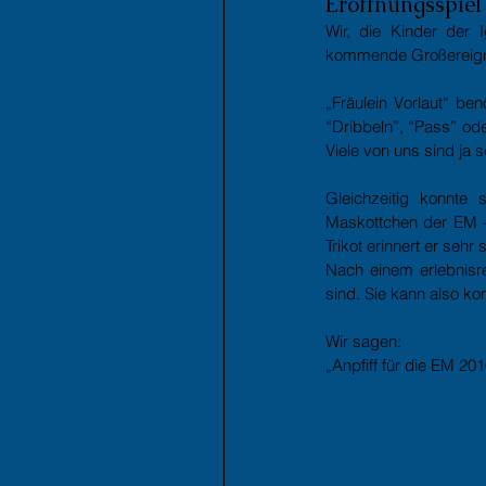
Eröffnungsspiel
Wir, die Kinder der 
kommende Großereigni
„Fräulein Vorlaut“ be
“Dribbeln”, “Pass” ode
Viele von uns sind ja s
Gleichzeitig konnte
Maskottchen der EM – e
Trikot erinnert er sehr
Nach einem erlebnisre
sind. Sie kann also k
Wir sagen:
„Anpfiff für die EM 201