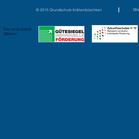
St
© 2015 Grundschule Krähenbüschken
Das sind unsere
Stärken: