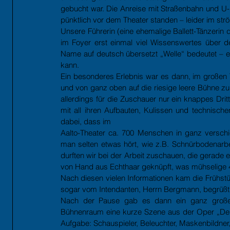
gebucht war. Die Anreise mit Straßenbahn und U-B
pünktlich vor dem Theater standen – leider im s
Unsere Führerin (eine ehemalige Ballett-Tänzerin 
im Foyer erst einmal viel Wissenswertes über de
Name auf deutsch übersetzt „Welle“ bedeutet – e
kann.
Ein besonderes Erlebnis war es dann, im großen Th
und von ganz oben auf die riesige leere Bühne zu 
allerdings für die Zuschauer nur ein knappes Dritte
mit all ihren Aufbauten, Kulissen und technisc
dabei, dass im
Aalto-Theater ca. 700 Menschen in ganz versch
man selten etwas hört, wie z.B. Schnürbodenarbei
durften wir bei der Arbeit zuschauen, die gerade 
von Hand aus Echthaar geknüpft, was mühselige 
Nach diesen vielen Informationen kam die Frühstü
sogar vom Intendanten, Herrn Bergmann, begrüßt, 
Nach der Pause gab es dann ein ganz großes H
Bühnenraum eine kurze Szene aus der Oper „Der Fr
Aufgabe: Schauspieler, Beleuchter, Maskenbildne