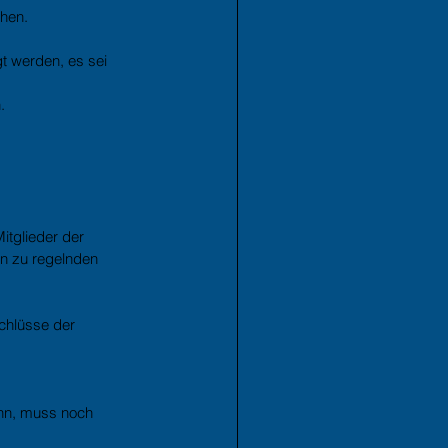
ehen.
t werden, es sei 
.
tglieder der 
en zu regelnden 
chlüsse der 
ann, muss noch 