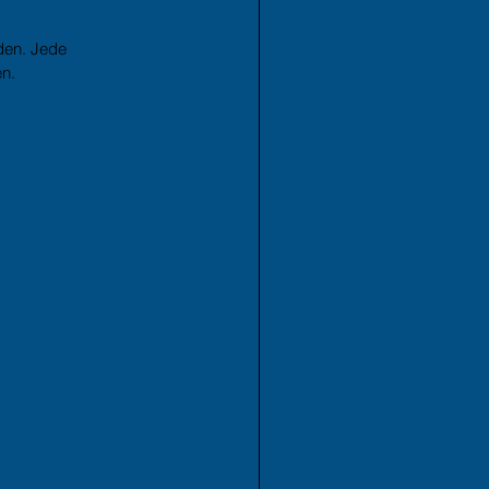
nden. Jede 
en.