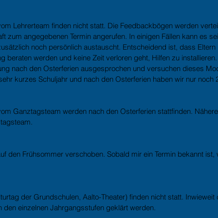
vom Lehrerteam finden nicht statt. Die Feedbackbögen werden vertei
aft zum angegebenen Termin angerufen. In einigen Fällen kann es se
usätzlich noch persönlich austauscht. Entscheidend ist, dass Eltern i
beraten werden und keine Zeit verloren geht, Hilfen zu installieren
ung nach den Osterferien ausgesprochen und versuchen dieses Mode
sehr kurzes Schuljahr und nach den Osterferien haben wir nur noch 2
vom Ganztagsteam werden nach den Osterferien stattfinden. Nähere 
ztagsteam.
auf den Frühsommer verschoben. Sobald mir ein Termin bekannt ist, w
lturtag der Grundschulen, Aalto-Theater) finden nicht statt. Inwieweit
n den einzelnen Jahrgangsstufen geklärt werden.