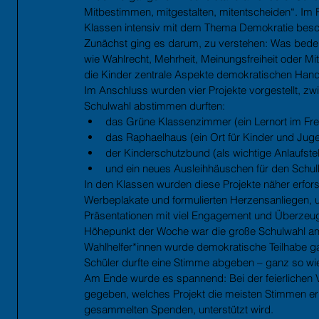
Mitbestimmen, mitgestalten, mitentscheiden“. Im
Klassen intensiv mit dem Thema Demokratie besch
Zunächst ging es darum, zu verstehen: Was bedeut
wie Wahlrecht, Mehrheit, Meinungsfreiheit oder 
die Kinder zentrale Aspekte demokratischen Hand
Im Anschluss wurden vier Projekte vorgestellt, z
Schulwahl abstimmen durften:
das Grüne Klassenzimmer (ein Lernort im Fre
das Raphaelhaus (ein Ort für Kinder und Jugen
der Kinderschutzbund (als wichtige Anlaufstell
und ein neues Ausleihhäuschen für den Schul
In den Klassen wurden diese Projekte näher erfors
Werbeplakate und formulierten Herzensanliegen, um
Präsentationen mit viel Engagement und Überzeu
Höhepunkt der Woche war die große Schulwahl am
Wahlhelfer*innen wurde demokratische Teilhabe ga
Schüler durfte eine Stimme abgeben – ganz so wie
Am Ende wurde es spannend: Bei der feierlichen
gegeben, welches Projekt die meisten Stimmen er
gesammelten Spenden, unterstützt wird.