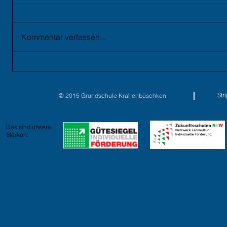
Kommentar verfassen...
St
© 2015 Grundschule Krähenbüschken
Das sind unsere
Stärken: