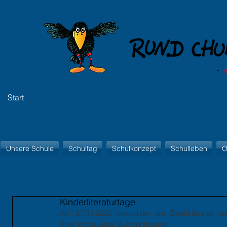
Start
Unsere Schule
Schultag
Schulkonzept
Schulleben
O
Kinderliteraturtage
Am 27.11.2023 besuchten alle Zweitklässler der F
Speldorf zu einer Autorenlesung. 