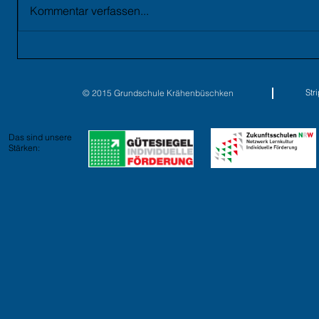
Kommentar verfassen...
St
© 2015 Grundschule Krähenbüschken
Das sind unsere
Stärken: