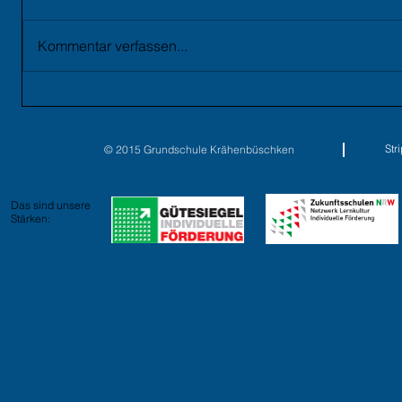
Kommentar verfassen...
St
© 2015 Grundschule Krähenbüschken
Das sind unsere
Stärken: