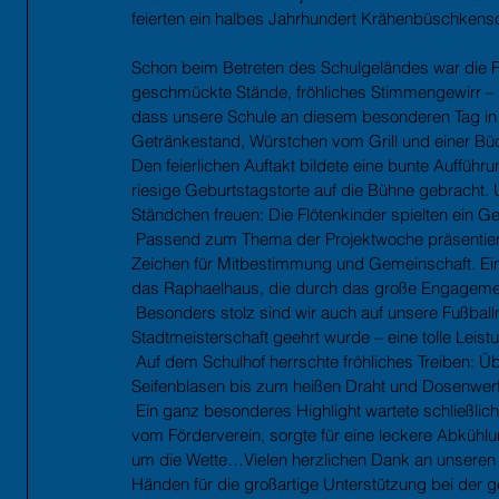
feierten ein halbes Jahrhundert Krähenbüschkens
Schon beim Betreten des Schulgeländes war die Fe
geschmückte Stände, fröhliches Stimmengewirr – vi
dass unsere Schule an diesem besonderen Tag in f
Getränkestand, Würstchen vom Grill und einer Bü
Den feierlichen Auftakt bildete eine bunte Aufführ
riesige Geburtstagstorte auf die Bühne gebracht.
Ständchen freuen: Die Flötenkinder spielten ein G
 Passend zum Thema der Projektwoche präsentierte
Zeichen für Mitbestimmung und Gemeinschaft. Ein
das Raphaelhaus, die durch das große Engagemen
 Besonders stolz sind wir auch auf unsere Fußbal
Stadtmeisterschaft geehrt wurde – eine tolle Leist
 Auf dem Schulhof herrschte fröhliches Treiben: Ü
Seifenblasen bis zum heißen Draht und Dosenwerf
 Ein ganz besonderes Highlight wartete schließlich
vom Förderverein, sorgte für eine leckere Abkühlu
um die Wette…Vielen herzlichen Dank an unseren F
Händen für die großartige Unterstützung bei der 