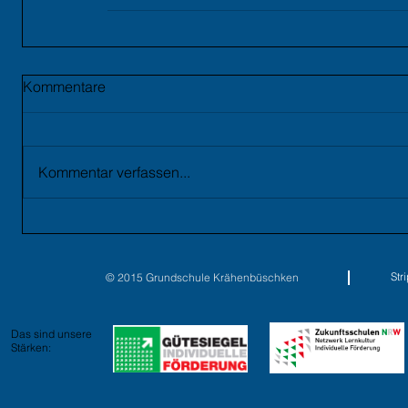
Kommentare
Kommentar verfassen...
St
© 2015 Grundschule Krähenbüschken
Das sind unsere
Stärken: