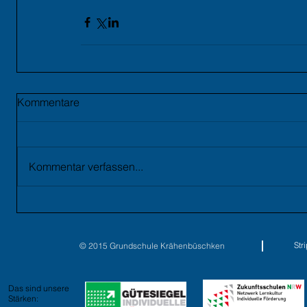
Kommentare
Kommentar verfassen...
St
© 2015 Grundschule Krähenbüschken
Das sind unsere
Stärken: