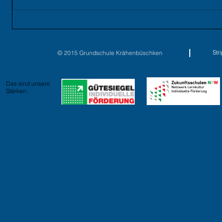
St
© 2015 Grundschule Krähenbüschken
Das sind unsere
Stärken: