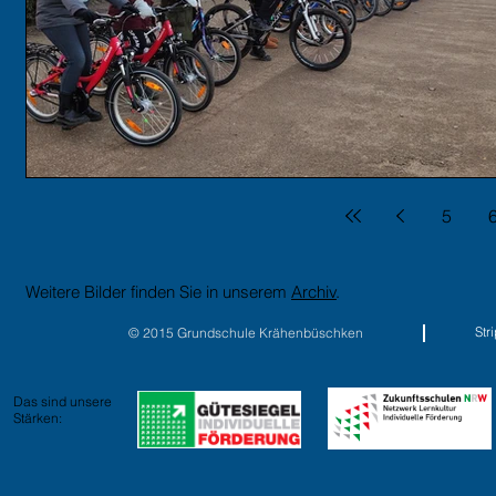
5
Weitere Bilder finden Sie in unserem
Archiv
.
St
© 2015 Grundschule Krähenbüschken
Das sind unsere
Stärken: