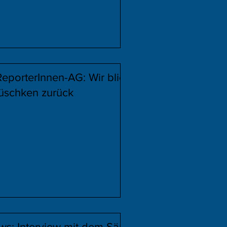
ReporterInnen-AG: Wir blicken
üschken zurück
s: Interview mit dem Sänger