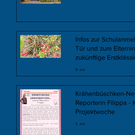
Infos zur Schulanme
Tür und zum Elterni
zukünftige Erstkläss
9. Juli
Krähenbüschken-Ne
Reporterin Filippa -
Projektwoche
3. Juli