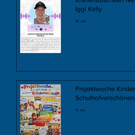
Iggi Kelly
15. Juli
Projektwoche Kinder
Schulhofverschöner
11. Juli