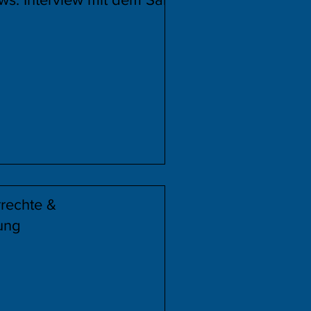
rechte &
ung