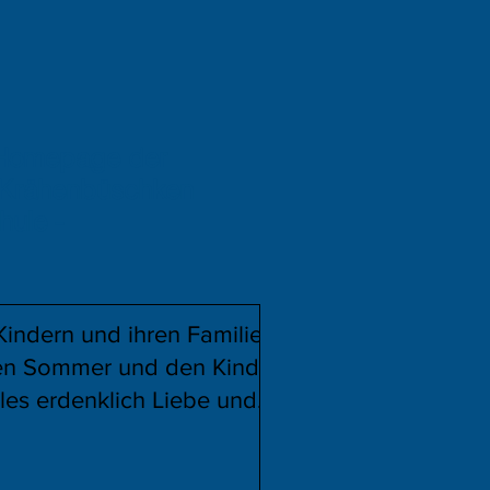
 Homepage der
 Krähenbüschken
hule -
Kindern und ihren Familien
en Sommer und den Kindern
lles erdenklich Liebe und
ren Weg!