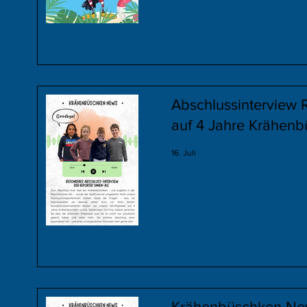
Abschlussinterview 
auf 4 Jahre Krähenb
16. Juli
Krähenbüschken New