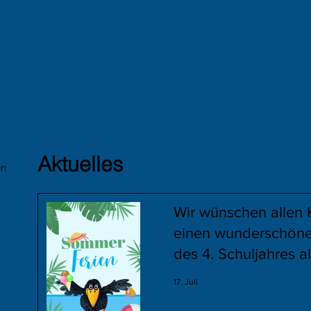
Herzlich Willkommen auf der
Gemeinschaftsgrundschule am
- Offene Ganztagssc
Aktuelles
en
Wir wünschen allen 
einen wunderschön
des 4. Schuljahres a
Gute für ihren weite
17. Juli